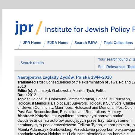
JPR Home
EJRA Home
Search EJRA
Topic Collections
Your search found 2 i
Search results
Sort:
Relevance
|
Topi
Następstwa zagłady Żydów. Polska 1944-2010
Translated Title:
Consequences of the extermination of Jews. Poland 1
2010
Editor(s):
Adamczyk-Garbowska, Monika; Tych, Feliks
Date:
2012
Topics:
Holocaust, Holocaust Commemoration, Holocaust Education,
Holocaust Memorials, Holocaust Survivors, Holocaust Survivors: Childr
of, Jewish Community, Main Topic: Holocaust and Memorial, Post-Coloni
Post-War Reconstruction, Restitution and Reparations, Memory
Abstract:
Książka jest wynikiem interdyscyplinarnych badań
dwudziestu ośmiu autorów pracujących przez trzy lata systemem
seminaryjnym pod kierownictwem Feliksa Tycha, autora projektu, o
Moniki Adamczyk-Garbowskiej. Przedstawia próbę kompleksowego
zbadania wpływu Holokaustu i okupacji niemieckiej na kondycję