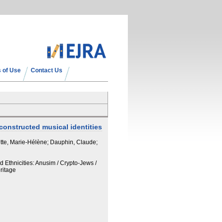
 of Use
Contact Us
onstructed musical identities
tte, Marie-Hélène; Dauphin, Claude;
 Ethnicities: Anusim / Crypto-Jews /
ritage