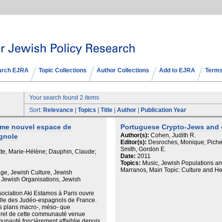
arch EJRA
Topic Collections
Author Collections
Add to EJRA
Terms
Your search found 2 items
Sort:
Relevance
|
Topics
|
Title
|
Author
|
Publication Year
me nouvel espace de
Portuguese Crypto-Jews and c
Author(s):
Cohen, Judith R.
agnole
Editor(s):
Desroches, Monique; Piche
Smith, Gordon E.
te, Marie-Hélène; Dauphin, Claude;
Date:
2011
Topics:
Music, Jewish Populations and
Marranos, Main Topic: Culture and He
age, Jewish Culture, Jewish
, Jewish Organisations, Jewish
ssociation Aki Estamos à Paris ouvre
relle des Judéo-espagnols de France.
 les plans macro-, méso- que
lturel de cette communauté venue
nauté foncièrement affaiblie depuis