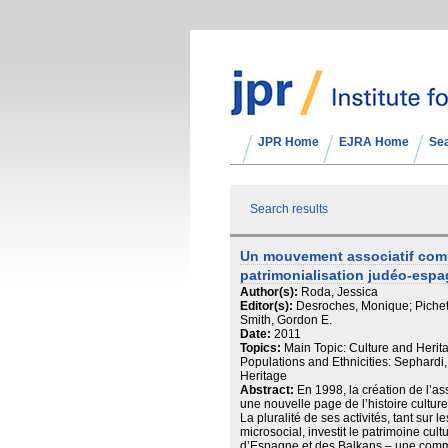
JPR Home
EJRA Home
Se
Search results
Un mouvement associatif com
patrimonialisation judéo-esp
Author(s):
Roda, Jessica
Editor(s):
Desroches, Monique; Pichet
Smith, Gordon E.
Date:
2011
Topics:
Main Topic: Culture and Herit
Populations and Ethnicities: Sephardi
Heritage
Abstract:
En 1998, la création de l’a
une nouvelle page de l’histoire cultu
La pluralité de ses activités, tant sur
microsocial, investit le patrimoine cu
d’Espagne et des Balkans – une commu