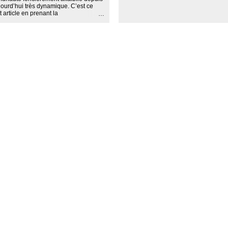
ourd’hui très dynamique. C’est ce
article en prenant la
Cela nous permettra de saisir ce que
 appartient souhaite révéler.