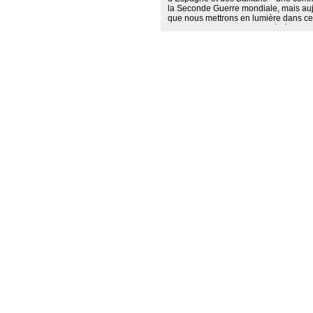
la Seconde Guerre mondiale, mais auj
que nous mettrons en lumière dans cet 
patrimonialisation musicale à témoin. 
la société à laquelle cette communauté