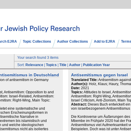
arch EJRA
Topic Collections
Author Collections
Add to EJRA
Terms
Your search found 3 items
Sort:
Relevance
|
Topics
|
Title
|
Author
|
Publication Year
ntisemitismus in Deutschland
Antisemitismus gegen Israel
ion of antisemitism in Germany
Translated Title:
Antisemitism against
Author(s):
Holz, Klaus; Haury, Thom
Date:
2021
t, Antisemitism: Opposition to and
Topics:
Attitudes to Israel, Antisemiti
tism: Israel-Related, Antisemitism:
Antisemitism: Right-Wing, Antisemitis
emitism: Right-Wing, Main Topic:
Israel Criticism, Anti-Zionism, Main To
Abstract:
Dieses Buch entwickelt ein
ietet eine systematische und
von israelbezogenem Antisemitismus 
itischen Erscheinungsformen in
tisemitische Narrative in
Die Kontroverse um Äußerungen des p
sextremen bis islamistisch und
Mbembe im Frühjahr 2020 hat der Fr
en und welche ideologischen
Antisemitismus viel Aufmerksamkeit ver
isemitismus nicht als isoliertes
Beispielen. Doch was ist unter Antise