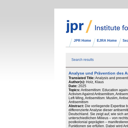
JPR Home
EJRA Home
Se
Search results
Analyse und Prävention des A
Translated Title:
Analysis and prevent
Author(s):
Holz, Klaus
Date:
2025
Topics:
Antisemitism: Education agains
Activism Against Antisemitism, Antisemi
Left-Wing, Antisemitism: Muslim, Antis
Antisemitism
Abstract:
Die vorliegende Expertise b
differenzierte Analyse dieser antisem
Deutschland. Sie zeigt auf, wie sich an
unterschiedlichen Milieus – von recht
postkolonial geprägten – manifestier
Funktionen sie erfüllen. Dabei wird Ant