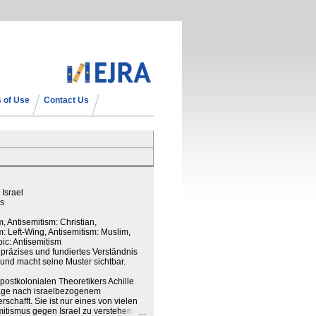
 of Use
Contact Us
 Israel
as
sm, Antisemitism: Christian,
m: Left-Wing, Antisemitism: Muslim,
pic: Antisemitism
 präzises und fundiertes Verständnis
und macht seine Muster sichtbar.
ostkolonialen Theoretikers Achille
age nach israelbezogenem
schafft. Sie ist nur eines von vielen
mitismus gegen Israel zu verstehen?