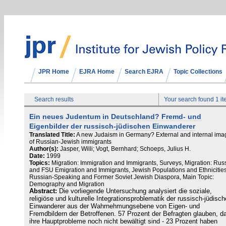
JPR Home
EJRA Home
Search EJRA
Topic Collections
Search results
Your search found 1 i
Ein neues Judentum in Deutschland? Fremd- und
Eigenbilder der russisch-jüdischen Einwanderer
Translated Title:
A new Judaism in Germany? External and internal ima
of Russian-Jewish immigrants
Author(s):
Jasper, Willi; Vogt, Bernhard; Schoeps, Julius H.
Date:
1999
Topics:
Migration: Immigration and Immigrants, Surveys, Migration: Rus
and FSU Emigration and Immigrants, Jewish Populations and Ethnicities
Russian-Speaking and Former Soviet Jewish Diaspora, Main Topic:
Demography and Migration
Abstract:
Die vorliegende Untersuchung analysiert die soziale,
religiöse und kulturelle Integrationsproblematik der russisch-jüdisc
Einwanderer aus der Wahrnehmungsebene von Eigen- und
Fremdbildern der Betroffenen. 57 Prozent der Befragten glauben, d
ihre Hauptprobleme noch nicht bewältigt sind - 23 Prozent haben