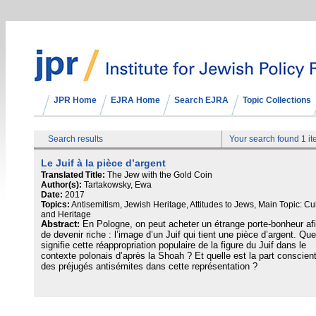
JPR Home
EJRA Home
Search EJRA
Topic Collections
Search results
Your search found 1 i
Le Juif à la pièce d’argent
Translated Title:
The Jew with the Gold Coin
Author(s):
Tartakowsky, Ewa
Date:
2017
Topics:
Antisemitism, Jewish Heritage, Attitudes to Jews, Main Topic: Cu
and Heritage
Abstract:
En Pologne, on peut acheter un étrange porte-bonheur af
de devenir riche : l’image d’un Juif qui tient une pièce d’argent. Que
signifie cette réappropriation populaire de la figure du Juif dans le
contexte polonais d’après la Shoah ? Et quelle est la part conscien
des préjugés antisémites dans cette représentation ?