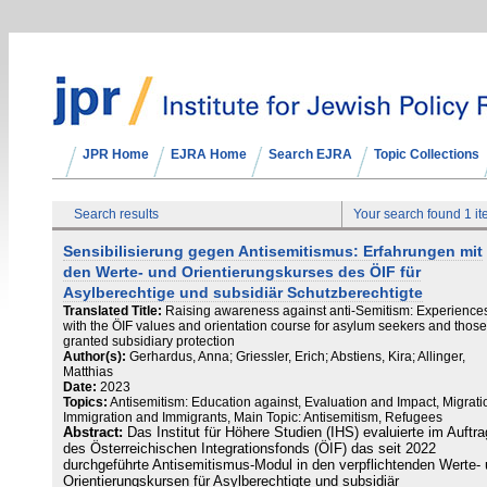
JPR Home
EJRA Home
Search EJRA
Topic Collections
Search results
Your search found 1 i
Sensibilisierung gegen Antisemitismus: Erfahrungen mit
den Werte- und Orientierungskurses des ÖIF für
Asylberechtige und subsidiär Schutzberechtigte
Translated Title:
Raising awareness against anti-Semitism: Experience
with the ÖIF values ​​and orientation course for asylum seekers and those
granted subsidiary protection
Author(s):
Gerhardus, Anna; Griessler, Erich; Abstiens, Kira; Allinger,
Matthias
Date:
2023
Topics:
Antisemitism: Education against, Evaluation and Impact, Migrati
Immigration and Immigrants, Main Topic: Antisemitism, Refugees
Abstract:
Das Institut für Höhere Studien (IHS) evaluierte im Auftra
des Österreichischen Integrationsfonds (ÖIF) das seit 2022
durchgeführte Antisemitismus-Modul in den verpflichtenden Werte-
Orientierungskursen für Asylberechtigte und subsidiär