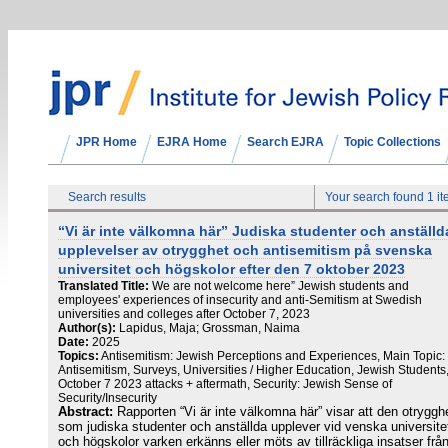
JPR Home
EJRA Home
Search EJRA
Topic Collections
Search results
Your search found 1 i
“Vi är inte välkomna här” Judiska studenter och anställd
upplevelser av otrygghet och antisemitism på svenska
universitet och högskolor efter den 7 oktober 2023
Translated Title:
We are not welcome here” Jewish students and
employees' experiences of insecurity and anti-Semitism at Swedish
universities and colleges after October 7, 2023
Author(s):
Lapidus, Maja; Grossman, Naima
Date:
2025
Topics:
Antisemitism: Jewish Perceptions and Experiences, Main Topic:
Antisemitism, Surveys, Universities / Higher Education, Jewish Students
October 7 2023 attacks + aftermath, Security: Jewish Sense of
Security/Insecurity
Abstract:
Rapporten “Vi är inte välkomna här” visar att den otryggh
som judiska studenter och anställda upplever vid venska universite
och högskolor varken erkänns eller möts av tillräckliga insatser frå