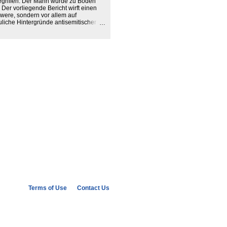
egriffen. Der Mann wurde zu Boden
Der vorliegende Bericht wirft einen
hwere, sondern vor allem auf
iche Hintergründe antisemitischer
s kann Jüdinnen und Juden in allen
st allen öffentlichen (und nicht
ft auch diejenigen, die ihn
ehen lassen; denn er schränkt die
t die Demokratie. Die RIAS
rfälle können jedoch nur einen Teil
 einem großen Dunkelfeld
Terms of Use
Contact Us