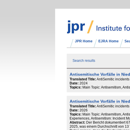
JPR Home
EJRA Home
Se
Search results
Antisemitische Vorfälle in Ni
Translated Title:
AntiSemitic incident
Date:
2024
Topics:
Main Topic: Antisemitism, Anti
Antisemitische Vorfälle in Ni
Translated Title:
AntiSemitic incident
Date:
2026
Topics:
Main Topic: Antisemitism, Ant
Experiences, Antisemitism: Incident M
Abstract:
Der Bericht dokumentiert 67
2025, was einem Durchschnitt von 13 V