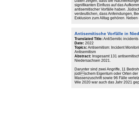
Daten zeigen, dass die Nachwirkunge
signifikanten Einfluss auf das Aufkom
antisemitischer Vorfälle haben. Jüdi
verdeutlichen, dass Anfeindungen, B
Exklusion zum Alltag gehören. Neben 
dabei auch die ausbleibende Reaktio
belastend Vorwort 5 beschrieben. Die
veranschaulichen sowohl die Vielfalt
Antisemitische Vorfälle in Ni
als auch deren breite gesellschaftlic
Translated Title:
AntiSemitic incident
Date:
2022
Topics:
Antisemitism: Incident Monito
Antisemitism
Abstract:
Insgesamt 131 antisemitisc
Niedersachsen 2021.
Darunter sind zwei Angriffe, 11 Bed
jüdischem Eigentum oder Orten der 
Massenzuschrift sowie 96 Fälle verlet
Wie 2020 war auch das Jahr 2021 gep
Drittel, 33 % der Fälle, hatten einen
durch die CoronaProteste und antii
sich Antisemitismus im Offline-Bereich
der Straße ab (46 %). Die am weiteste
Artikulation war der Post-Schoa-Antis
Vorfälle auf und äußerte sich beispie
oder Formen der Schoa-Relativierung
Antisemitismus wurden in 30 % verwen
werden Jüdinnen*Juden als fremd ode
wenn Personen oder Institutionen als
geschah in 27 % der Fälle. Die RIAS
einen Teil der Wirklichkeit abbilden
antisemitischer Vorfälle auszugehen.