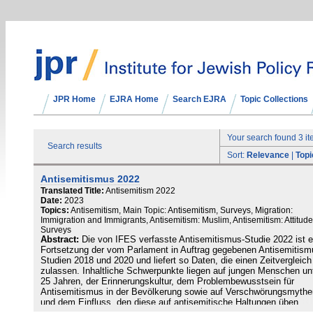
JPR Home
EJRA Home
Search EJRA
Topic Collections
Your search found 3 i
Search results
Sort:
Relevance
|
Topi
Antisemitismus 2022
Translated Title:
Antisemitism 2022
Date:
2023
Topics:
Antisemitism, Main Topic: Antisemitism, Surveys, Migration:
Immigration and Immigrants, Antisemitism: Muslim, Antisemitism: Attitude
Surveys
Abstract:
Die von IFES verfasste Antisemitismus-Studie 2022 ist e
Fortsetzung der vom Parlament in Auftrag gegebenen Antisemitism
Studien 2018 und 2020 und liefert so Daten, die einen Zeitvergleich
zulassen. Inhaltliche Schwerpunkte liegen auf jungen Menschen un
25 Jahren, der Erinnerungskultur, dem Problembewusstsein für
Antisemitismus in der Bevölkerung sowie auf Verschwörungsmythe
und dem Einfluss, den diese auf antisemitische Haltungen üben.