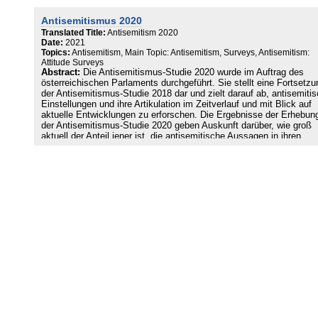
Aktuelle Entwicklungen wie der Angriffskrieg Russlands auf die
Ukraine, die Teuerung, der Klimawandel oder die Energieknappheit
Antisemitismus 2020
wurden im Kontext der Studie beachtet und in die Erhebung
miteinbezogen, um Antisemitismus im Kontext aktueller Ereignisse
Translated Title:
Antisemitism 2020
verorten.
Date:
2021
Topics:
Antisemitism, Main Topic: Antisemitism, Surveys, Antisemitism:
Attitude Surveys
Abstract:
Die Antisemitismus-Studie 2020 wurde im Auftrag des
österreichischen Parlaments durchgeführt. Sie stellt eine Fortsetzu
der Antisemitismus-Studie 2018 dar und zielt darauf ab, antisemiti
Einstellungen und ihre Artikulation im Zeitverlauf und mit Blick auf
aktuelle Entwicklungen zu erforschen. Die Ergebnisse der Erhebun
der Antisemitismus-Studie 2020 geben Auskunft darüber, wie groß
aktuell der Anteil jener ist, die antisemitische Aussagen in ihren
unterschiedlichen Ausprägungen als zutreffend bzw. nicht zutreffen
empfinden. Die Antisemitismus-Studie 2020 beschäftigt sich
schwerpunktmäßig mit medialen Einflüssen auf antisemitische
Einstellungen sowie mit Verschwörungsmythen rund um die Corona
Pandemie und ihrem Zusammenhang mit Antisemitismus.
Laut dem durchführenden Meinungsforschungsinstitut IFES sind di
Ergebnisse der Befragungen 2018 und 2020 insofern nur bedingt
vergleichbar, da die Befragungen für die Studie unmittelbar nach d
islamistischen Terror-Anschlag am 2. November 2020 erfolgten. Di
zeitliche Lage der Feldforschung unmittelbar nach diesem
traumatisierenden Ereignis dürfte insbesondere die Tendenz sozial
erwünschten Antwortverhaltens verstärkt haben. Ob und wie sich
antisemitische Einstellungen tatsächlich verändert haben, wird erst
Antisemitismus-Studie 2022 klären können.