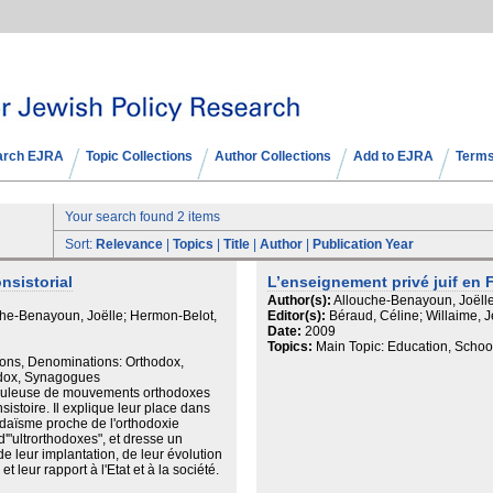
arch EJRA
Topic Collections
Author Collections
Add to EJRA
Terms
Your search found 2 items
Sort:
Relevance
|
Topics
|
Title
|
Author
|
Publication Year
nsistorial
L’enseignement privé juif en 
Author(s):
Allouche-Benayoun, Joëll
che-Benayoun, Joëlle; Hermon-Belot,
Editor(s):
Béraud, Céline; Willaime, 
Date:
2009
Topics:
Main Topic: Education, Schoo
ions, Denominations: Orthodox,
hodox, Synagogues
ébuleuse de mouvements orthodoxes
istoire. Il explique leur place dans
 judaïsme proche de l'orthodoxie
'"ultrorthodoxes", et dresse un
e leur implantation, de leur évolution
t leur rapport à l'Etat et à la société.