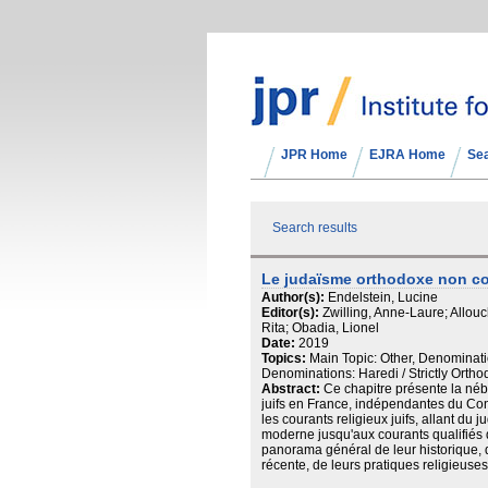
JPR Home
EJRA Home
Se
Search results
Le judaïsme orthodoxe non co
Author(s):
Endelstein, Lucine
Editor(s):
Zwilling, Anne-Laure; Allou
Rita; Obadia, Lionel
Date:
2019
Topics:
Main Topic: Other, Denominat
Denominations: Haredi / Strictly Ort
Abstract:
Ce chapitre présente la n
juifs en France, indépendantes du Cons
les courants religieux juifs, allant du
moderne jusqu'aux courants qualifiés d
panorama général de leur historique, d
récente, de leurs pratiques religieuses e