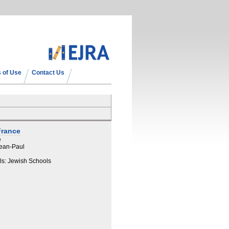
 of Use
Contact Us
France
e
Jean-Paul
ls: Jewish Schools