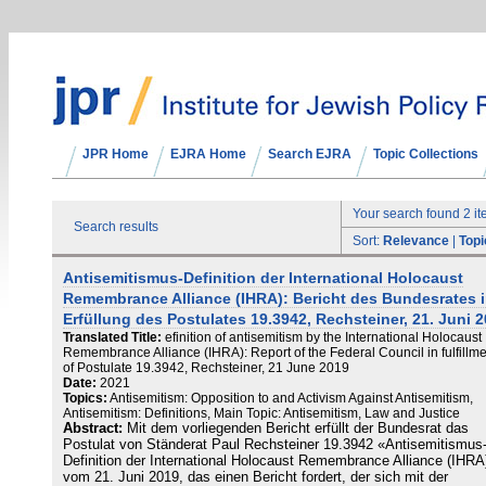
JPR Home
EJRA Home
Search EJRA
Topic Collections
Your search found 2 i
Search results
Sort:
Relevance
|
Topi
Antisemitismus-Definition der International Holocaust
Remembrance Alliance (IHRA): Bericht des Bundesrates 
Erfüllung des Postulates 19.3942, Rechsteiner, 21. Juni 
Translated Title:
efinition of antisemitism by the International Holocaust
Remembrance Alliance (IHRA): Report of the Federal Council in fulfillm
of Postulate 19.3942, Rechsteiner, 21 June 2019
Date:
2021
Topics:
Antisemitism: Opposition to and Activism Against Antisemitism,
Antisemitism: Definitions, Main Topic: Antisemitism, Law and Justice
Abstract:
Mit dem vorliegenden Bericht erfüllt der Bundesrat das
Postulat von Ständerat Paul Rechsteiner 19.3942 «Antisemitismus
Definition der International Holocaust Remembrance Alliance (IHRA
vom 21. Juni 2019, das einen Bericht fordert, der sich mit der