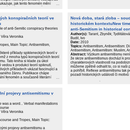
mu ukazuje, jak tento fenomén mění
ímaným názorem a eticky přijatelnou
not. Étos "sametové revoluce" se
áclava Klause postupně proměnil v
ých konspiračních teorií ve
Nová doba, stará zloba – sou
, jak se postupně proměňuje
u
historickém kontextuNew time
storie během výměny generací. Spolu
emitismus nejen že nevymizel, ale
le of anti-Semitic conspiracy theories
anti-Semitism in historical co
nalezl nové příležitosti ke svému
Author(s):
Tarant, Zbyněk; Tydlitátov
, Věra Veronika
Budil, Ivo
Date:
2010
ropes, Main Topic: Antisemitism,
Topics:
Antisemitism, Antisemitism: D
Antisemitism, Antisemitism: Muslim, A
teré příklady spikleneckých teorií v
Abstract:
Výzkum antisemitismu není jen
̌emž z mnoha typů konspiračních teorií
že skrze antisemitismus dochází k promi
ismu. Tato kniha si klade za úkol
charakterových vlastností na podobizn
́ vedou k produkci teorií spiknutí,
můžeme zpětně odhalit to, co si naši př
ých příkladech ukázat fascinující a
a pohřbít. Reflexe antisemitismu tak po
maného žánru. Publikace chápe
pozadí historických událostí či motivů 
iální fenomén a současně literární
inací metod historie, etnologie a
Publikace autorského kolektivu Kated
historických věd ZČU v Plzni mapuje nej
nenávisti, rasové ideologie a honby za 
lní projevy antisemitismu v
pak tato kniha poukazuje na úlohu ant
Francie 19. století a problematizuje p
„iracionální zášti nevzdělanců“. V č
e was a word... Verbal manifestations
lze i v České republice nalézt doklad
course
neonacismem. Knihu uzavírá unikátní 
, Věra Veronika
možnost poznat každodenní důsledky
války a poválečného období.
iscourse and Tropes, Main Topic:
ými projevy antisemitismu a