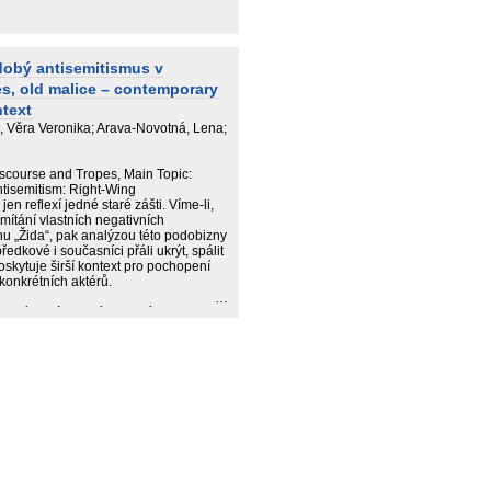
dobý antisemitismus v
s, old malice – contemporary
ntext
á, Věra Veronika; Arava-Novotná, Lena;
iscourse and Tropes, Main Topic:
ntisemitism: Right-Wing
 reflexí jedné staré zášti. Víme-li,
́tání vlastních negativních
u „Žida“, pak analýzou této podobizny
edkové i současníci přáli ukrýt, spálit
skytuje širší kontext pro pochopení
konkrétních aktérů.
ry blízkovýchodních studií a Katedry
starší kořeny protižidovské
„čistotou krve.“ V dalších kapitolách
isemitismu v revolučních proměnách
ředstavu o antisemitismu jakožto
eském kontextu se pak autoři ptají, zda
y o spolupráci islamismu s
svědectví pamětnice, která měla
 antisemitismu během druhé světové