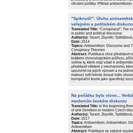
oficiální politiky. Příklad antisemitis
paradigma společnosti a stává se přij
normou v postmoderní relativizaci hod
během funkčního období prezidenta V
"Spiknutí!": Úloha antisemitsk
"novou normalizaci". Ukazuje se také
veřejném a politickém diskurz
hodnocení československé a české hi
se vzestupen nových technologií antis
Translated Title:
"Conspiracy!": The ro
podobně jako i jiné sociální patologie 
in public and political discourse
šíření.
Author(s):
Tarant, Zbyněk; Tydlitátová
Date:
2014
Topics:
Antisemitism: Discourse and T
Conspiracy Theories
Abstract:
Publikace chce představit něk
krátkém chronologickém průřezu, přic
volíme ty, které mají vztah k antisemit
představit některé z mechanismů, ktere
upozornit na jejich význam a na jednotliv
matoucí svět tohoto dosud málo zkou
konspirační teorie jako specifický soc
žánr. K jejich výzkumu přistupuje komb
mediálních studií.
Na počátku bylo slovo... Verbá
moderním českém diskurzu
Translated Title:
In the beginning ther
of anti-Semitism in modern Czech dis
Author(s):
Tarant, Zbyněk; Tydlitátová
Date:
2017
Topics:
Antisemitism, Antisemitism: D
Antisemitism
Abstract:
Publikace se zabývá soudob