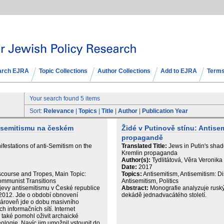
arch EJRA
Topic Collections
Author Collections
Add to EJRA
Terms
Your search found 5 items
Sort:
Relevance
|
Topics
|
Title
|
Author
|
Publication Year
tisemitismu na českém
Židé v Putinově stínu: Antis
propagandě
festations of anti-Semitism on the
Translated Title:
Jews in Putin's shad
Kremlin propaganda
Author(s):
Tydlitátová, Věra Veronika
Date:
2017
iscourse and Tropes, Main Topic:
Topics:
Antisemitism, Antisemitism: D
Communist Transitions
Antisemitism, Politics
jevy antisemitismu v České republice
Abstract:
Monografie analyzuje ruský
2012. Jde o období obnovení
dekádě jednadvacátého století.
zároveň jde o dobu masivního
h informačních sítí. Internet
e také pomohl oživit archaické
deologie. Navíc jim umožnil vstoupit do