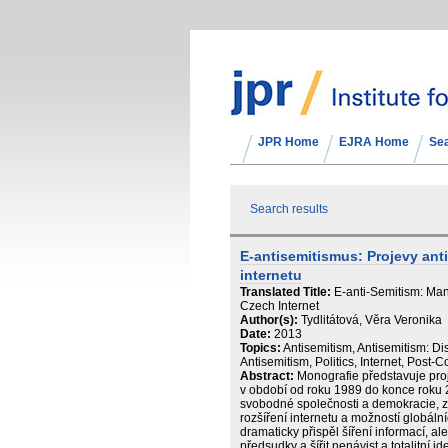
JPR Home
EJRA Home
Se
Search results
E-antisemitismus: Projevy an
internetu
Translated Title:
E-anti-Semitism: Mani
Czech Internet
Author(s):
Tydlitátová, Věra Veronika
Date:
2013
Topics:
Antisemitism, Antisemitism: D
Antisemitism, Politics, Internet, Post-
Abstract:
Monografie představuje pro
v období od roku 1989 do konce roku 
svobodné společnosti a demokracie, 
rozšíření internetu a možností globálníc
dramaticky přispěl šíření informací, al
předsudky a šířit nenávist a totalitní i