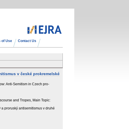
 of Use
Contact Us
emitismus v české prokremelské
ow: Anti-Semitism in Czech pro-
iscourse and Tropes, Main Topic:
 a proruský antisemitismus v druhé