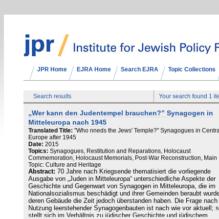
JPR Home
EJRA Home
Search EJRA
Topic Collections
Search results
Your search found 1 i
„Wer kann den Judentempel brauchen?” Synagogen in
Mitteleuropa nach 1945
Translated Title:
"Who nneds the Jews' Temple?" Synagogues in Centra
Europe after 1945
Date:
2015
Topics:
Synagogues, Restitution and Reparations, Holocaust
Commemoration, Holocaust Memorials, Post-War Reconstruction, Main
Topic: Culture and Heritage
Abstract:
70 Jahre nach Kriegsende thematisiert die vorliegende
Ausgabe von „Juden in Mitteleuropa“ unterschiedliche Aspekte der
Geschichte und Gegenwart von Synagogen in Mitteleuropa, die im
Nationalsozialismus beschädigt und ihrer Gemeinden beraubt wurd
deren Gebäude die Zeit jedoch überstanden haben. Die Frage nach
Nutzung leerstehender Synagogenbauten ist nach wie vor aktuell; s
stellt sich im Verhältnis zu jüdischer Geschichte und jüdischem