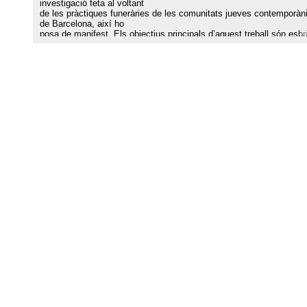
investigació feta al voltant
de les pràctiques funeràries de les comunitats jueves contemporàn
de Barcelona, així ho
posa de manifest. Els objectius principals d’aquest treball són esbr
si hi ha diferències
entre comunitats amb relació a les qüestions funeràries, i també fe
una aproximació a la
manera com cada una construeix la identitat jueva a partir de la
delimitació de qui pot ser
enterrat i qui no en un cementiri jueu. La principal conclusió extreta
l’estudi és que les
tres comunitats estudiades es diferencien, no tant en l’execució de
ritus funeraris, sinó en
el significat i l’estatut atorgat a la llei jueva i als seus preceptes