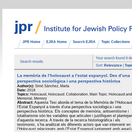
JPR Home
EJRA Home
Search EJRA
Topic Collections
Your search found 6 i
Search results
Sort:
Relevance
|
Topi
La memòria de l’holocaust a l’estat espanyol. Des d’una
perspectiva sociològica i una perspectiva històrica
Author(s):
Simó Sánchez, Marta
Date:
2018
Topics:
Holocaust, Holocaust: Collaboration, Main Topic: Holocaust and
Memorial, Memory
Abstract:
Aquesta Tesi aborda el tema de la Memòria de l’Holocaus
l’Estat Espanyol a través d’una perspectiva sociològica i una
perspectiva històrica. Els conceptes de memòria, antisemitisme i
totalitarisme són les variables que articulen i justifiquen el plantej
d’aquesta recerca. A través de la recerca historiogràfica i els
testimonis, s’ha analitzat els diferents actors que van intervenir en
l’Holocaust relacionats amb l’Estat Espanyol juntament amb aquell